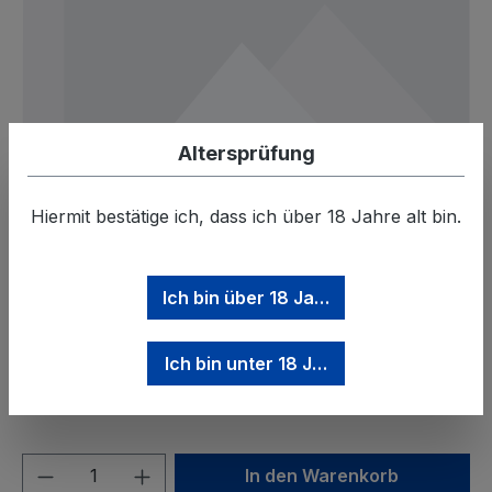
Altersprüfung
Hiermit bestätige ich, dass ich über 18 Jahre alt bin.
Regulärer Preis:
-2,00 €
Ich bin über 18 Jahre
MEHRWEGPFAND
Ich bin unter 18 Jahre
Preise inkl. MwSt. zzgl. Versandkosten
Produkt Anzahl: Gib den gewünschten We
In den Warenkorb