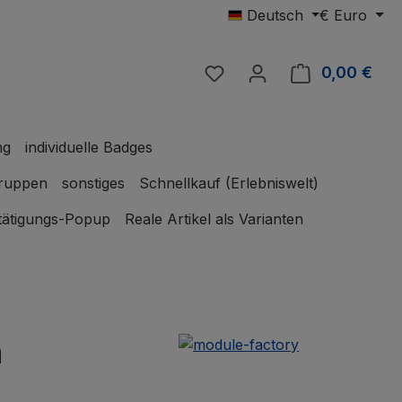
Deutsch
€
Euro
Du hast 0 Produkte auf 
0,00 €
Ware
ng
individuelle Badges
gruppen
sonstiges
Schnellkauf (Erlebniswelt)
tätigungs-Popup
Reale Artikel als Varianten
n