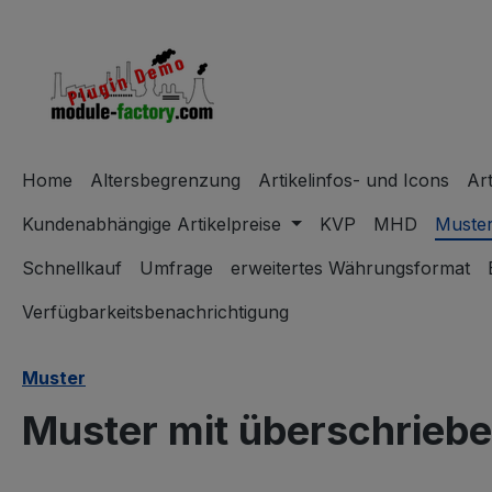
m Hauptinhalt springen
Zur Suche springen
Zur Hauptnavigation springen
Home
Altersbegrenzung
Artikelinfos- und Icons
Ar
Kundenabhängige Artikelpreise
KVP
MHD
Muste
Schnellkauf
Umfrage
erweitertes Währungsformat
Verfügbarkeitsbenachrichtigung
Muster
Muster mit überschrieb