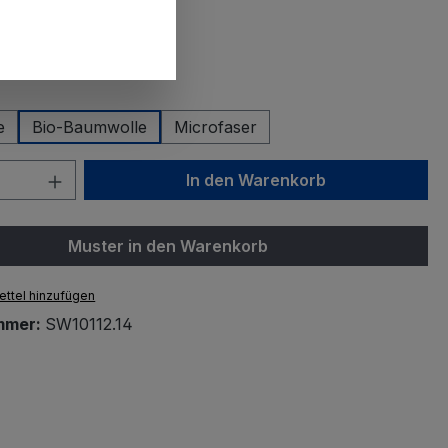
auswählen
k
Orange
auswählen
e
Bio-Baumwolle
Microfaser
 Anzahl: Gib den gewünschten Wert ein 
In den Warenkorb
Muster in den Warenkorb
ttel hinzufügen
mmer:
SW10112.14