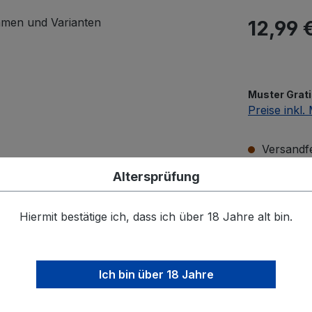
Regulärer Pr
12,99 
Muster Grati
Preise inkl
Versandfer
Altersprüfung
ausw
Breite
Hiermit bestätige ich, dass ich über 18 Jahre alt bin.
aus
Farben
Ich bin über 18 Jahre
Buche
ant