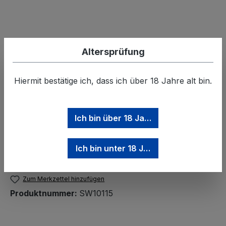
Altersprüfung
Regulärer Preis:
12,00 €
Hiermit bestätige ich, dass ich über 18 Jahre alt bin.
Preise inkl. MwSt. zzgl. Versandkosten
Ich bin über 18 Jahre
Produkt Anzahl: Gib den gewünschten We
Ich bin unter 18 Jahre
In den Warenkorb
Zum Merkzettel hinzufügen
Produktnummer:
SW10115