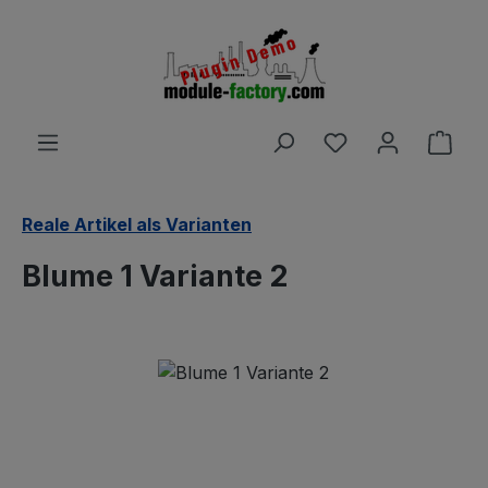
Zum Hauptinhalt springen
Du hast 0 Produ
Ware
Reale Artikel als Varianten
Blume 1 Variante 2
Bildergalerie überspringen