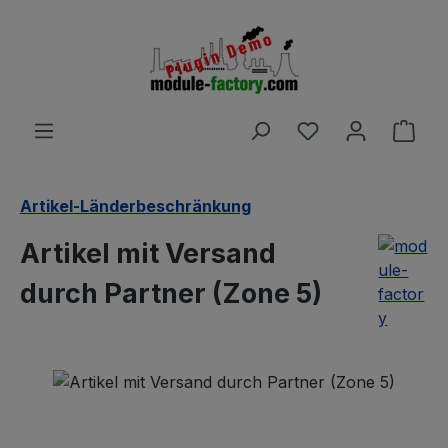
Zum Hauptinhalt springen
Du hast 0 Produ
Ware
Artikel-Länderbeschränkung
Artikel mit Versand
durch Partner (Zone 5)
Bildergalerie überspringen