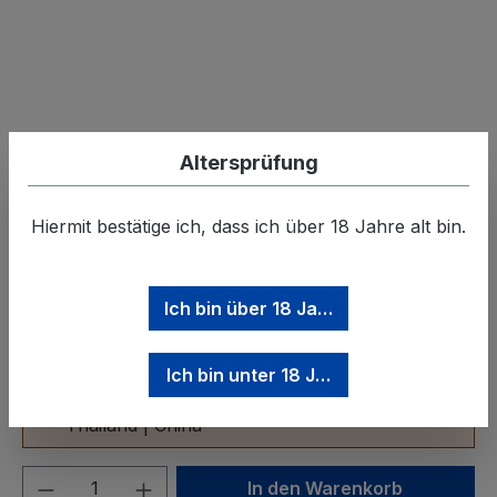
Altersprüfung
Regulärer Preis:
26,99 €
Hiermit bestätige ich, dass ich über 18 Jahre alt bin.
Preise inkl. MwSt. zzgl. Versandkosten
Ich bin über 18 Jahre
Dieser Artikel wird über exklusive Partner in
Ich bin unter 18 Jahre
folgende Länder versendet:
Thailand | China
Produkt Anzahl: Gib den gewünschten We
In den Warenkorb